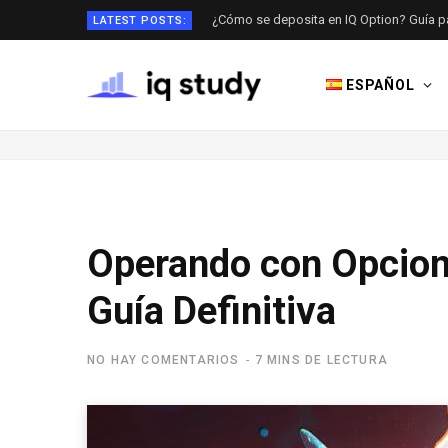
¿Cómo se deposita en IQ Option? Guía 
LATEST POSTS:
ESPAÑOL
Operando con Opcione
Guía Definitiva
NO HAY COMENTARIOS
7 MINS DE LECTURA