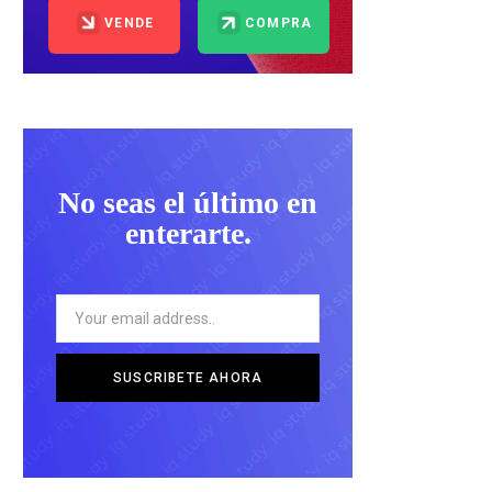
VENDE
COMPRA
No seas el último en
enterarte.