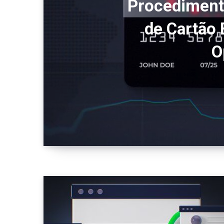
Procedimento
de Cartão 
O