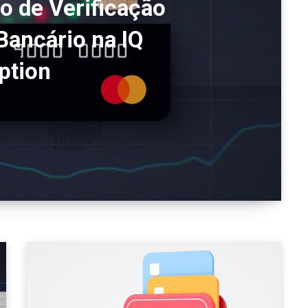
 de Verificação
Bancário na IQ
ption