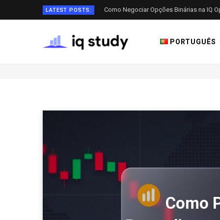
Como Negociar Opções Binárias na IQ O
LATEST POSTS:
PORTUGUÊS
Como P